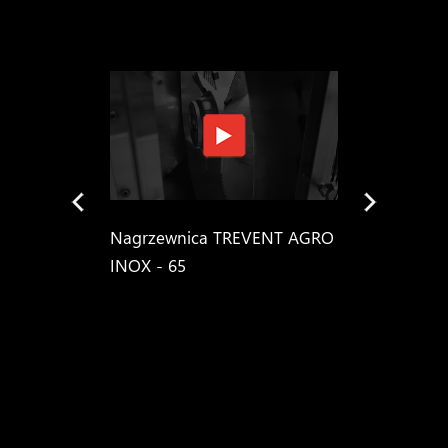
в
Nagrzewnica TREVENT AGRO
Nagrzewni
INOX - 65
INOX - 65 s