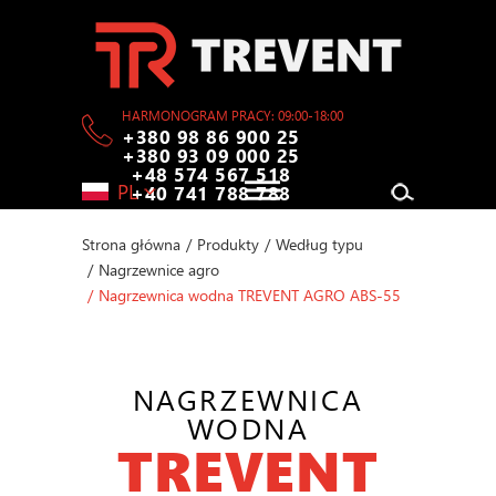
HARMONOGRAM PRACY: 09:00-18:00
+380 98 86 900 25
+380 93 09 000 25
+48 574 567 518
PL
+40 741 788 788
Strona główna
/
Produkty
/
Według typu
/
Nagrzewnice agro
/
Nagrzewnica wodna TREVENT AGRO ABS-55
NAGRZEWNICA
WODNA
TREVENT