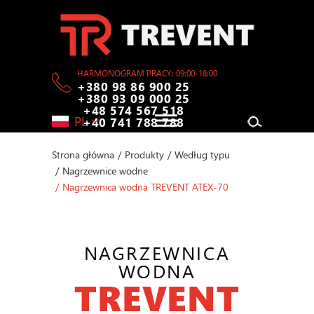
HARMONOGRAM PRACY: 09:00-18:00
+380 98 86 900 25
+380 93 09 000 25
+48 574 567 518
PL
+40 741 788 788
Strona główna
/
Produkty
/
Według typu
/
Nagrzewnice wodne
/
Nagrzewnica wodna TREVENT ATEX-70
NAGRZEWNICA
WODNA
TREVENT