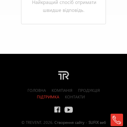
Найкращий спосіб отримати
швидше відповідь.
ГОЛОВНА
КОМПАНІЯ
ПРОДУКЦІЯ
ПІДТРИМКА
КОНТАКТИ
© TREVENT, 2026.
Створення сайту
-
SUFIX
веб