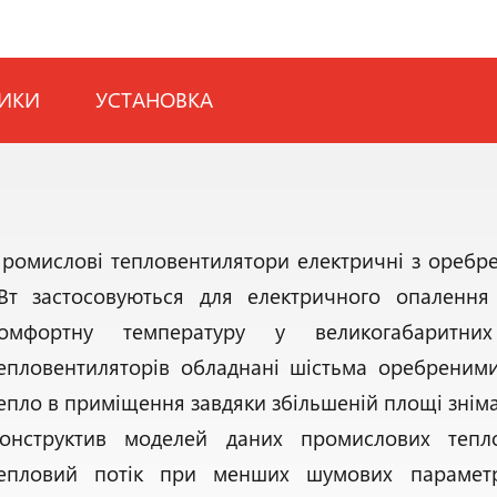
ТИКИ
УСТАНОВКА
ромислові тепловентилятори електричні з оребр
Вт застосовуються для електричного опалення
омфортну температуру у великогабаритни
епловентиляторів обладнані шістьма оребреним
епло в приміщення завдяки збільшеній площі зніма
онструктив моделей даних промислових тепл
епловий потік при менших шумових параметр