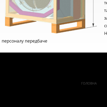
т
т
з
с
Н
персоналу передбаче
ГОЛОВНА