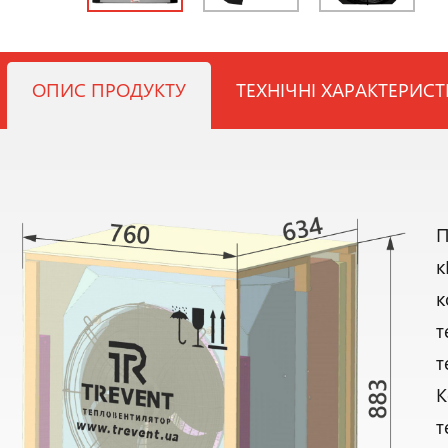
ОПИС ПРОДУКТУ
ТЕХНІЧНІ ХАРАКТЕРИС
П
к
к
т
т
К
т