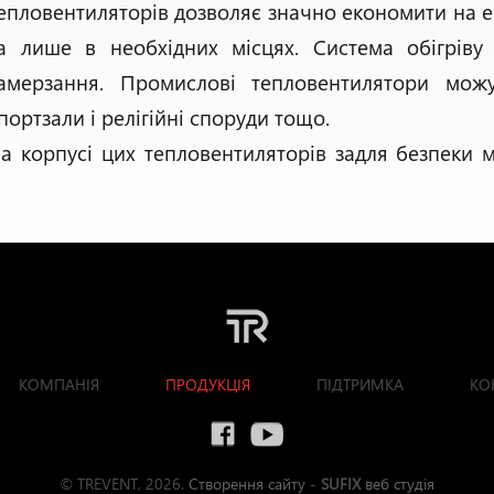
епловентиляторів дозволяє значно економити на 
а лише в необхідних місцях. Система обігрів
амерзання. Промислові тепловентилятори можу
портзали і релігійні споруди тощо.
а корпусі цих тепловентиляторів задля безпеки
КОМПАНІЯ
ПРОДУКЦІЯ
ПІДТРИМКА
КО
© TREVENT, 2026.
Створення сайту
-
SUFIX
веб студія