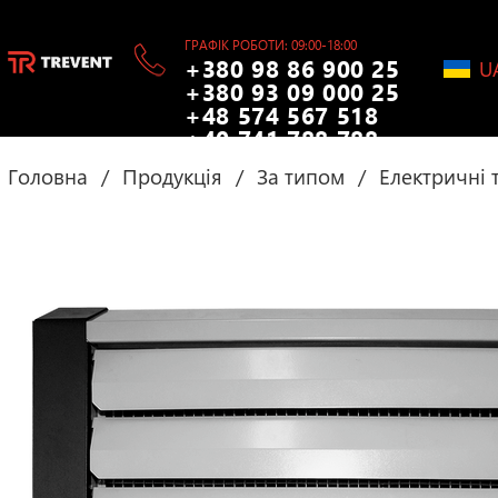
ГРАФІК РОБОТИ: 09:00-18:00
+380 98 86 900 25
U
+380 93 09 000 25
+48 574 567 518
+40 741 788 788
Головна
/
Продукція
/
За типом
/
Електричні 